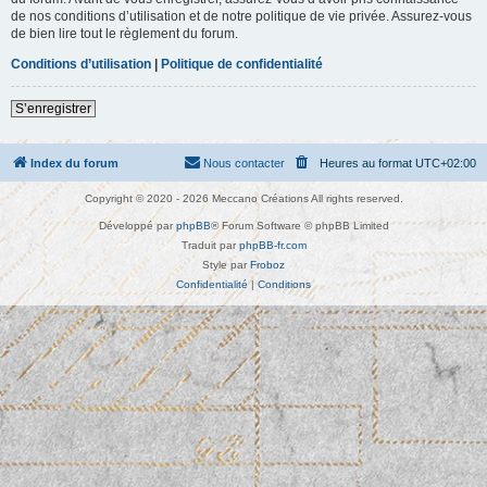
s
de nos conditions d’utilisation et de notre politique de vie privée. Assurez-vous
s
de bien lire tout le règlement du forum.
e
Conditions d’utilisation
|
Politique de confidentialité
S’enregistrer
Index du forum
Nous contacter
Heures au format
UTC+02:00
Copyright © 2020 - 2026 Meccano Créations All rights reserved.
Développé par
phpBB
® Forum Software © phpBB Limited
Traduit par
phpBB-fr.com
Style par
Froboz
Confidentialité
|
Conditions