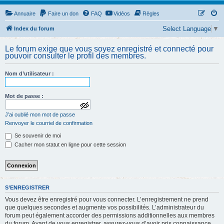
Annuaire
Faire un don
FAQ
Vidéos
Règles
Select Language
▼
Index du forum
Le forum exige que vous soyez enregistré et connecté pour
pouvoir consulter le profil des membres.
Nom d’utilisateur :
Mot de passe :
a
J’ai oublié mon mot de passe
f
f
Renvoyer le courriel de confirmation
i
Se souvenir de moi
c
h
Cacher mon statut en ligne pour cette session
e
r
l
e
m
o
S’ENREGISTRER
t
Vous devez être enregistré pour vous connecter. L’enregistrement ne prend
d
e
que quelques secondes et augmente vos possibilités. L’administrateur du
p
forum peut également accorder des permissions additionnelles aux membres
a
du forum. Avant de vous enregistrer, assurez-vous d’avoir pris connaissance